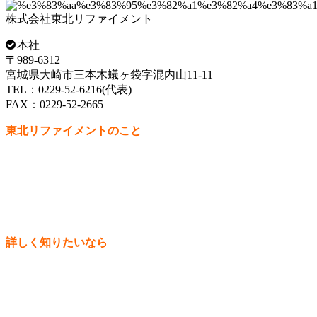
株式会社東北リファイメント
本社
〒989-6312
宮城県大崎市三本木蟻ヶ袋字混内山11-11
TEL：0229-52-6216(代表)
FAX：0229-52-2665
東北リファイメントのこと
代表挨拶
会社概要
社訓・経営理念
個人情報保護方針
お問い合わせ
詳しく知りたいなら
施工事例
リフォームの流れ
お客様の声
よくある質問