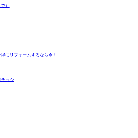
まで）
）お得にリフォームするなら今！
集チラシ