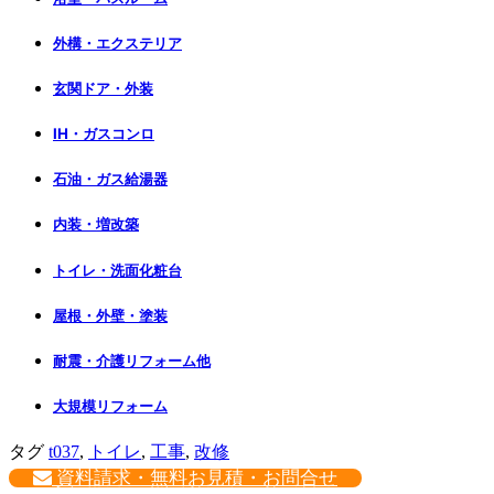
外構・エクステリア
玄関ドア・外装
IH・ガスコンロ
石油・ガス給湯器
内装・増改築
トイレ・洗面化粧台
屋根・外壁・塗装
耐震・介護リフォーム他
大規模リフォーム
タグ
t037
,
トイレ
,
工事
,
改修
資料請求・無料お見積・お問合せ