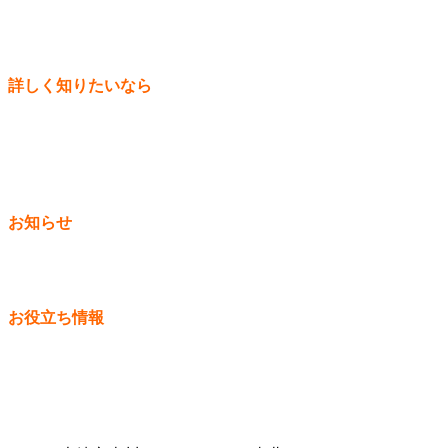
社訓・経営理念
個人情報保護方針
お問い合わせ
詳しく知りたいなら
施工事例
リフォームの流れ
お客様の声
よくある質問
お知らせ
お知らせ一覧
スタッフブログ
お役立ち情報
住宅省エネ2026キャンペーン
エコリフォーム
外廻りリフォーム
イベント・チラシ情報