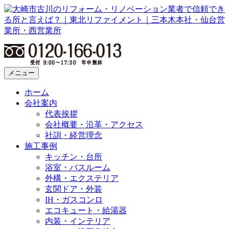
メニュー
ホーム
会社案内
代表挨拶
会社概要・沿革・アクセス
社訓・経営理念
施工事例
キッチン・台所
浴室・バスルーム
外構・エクステリア
玄関ドア・外装
IH・ガスコンロ
エコキュート・給湯器
内装・インテリア